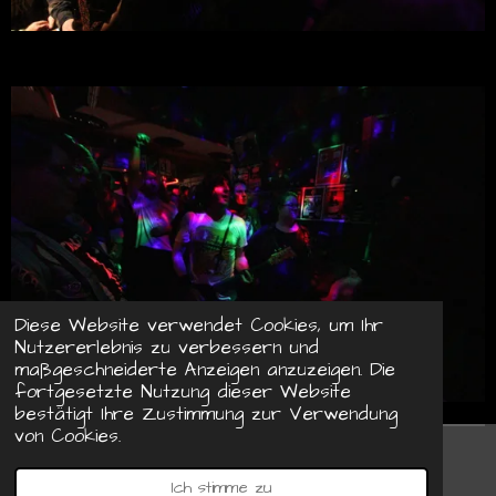
Diese Website verwendet Cookies, um Ihr
Nutzererlebnis zu verbessern und
maßgeschneiderte Anzeigen anzuzeigen. Die
fortgesetzte Nutzung dieser Website
bestätigt Ihre Zustimmung zur Verwendung
von Cookies.
© 2022 - 2026 Indieduisburg
Ich stimme zu
Mit Unterstützung von
Webador